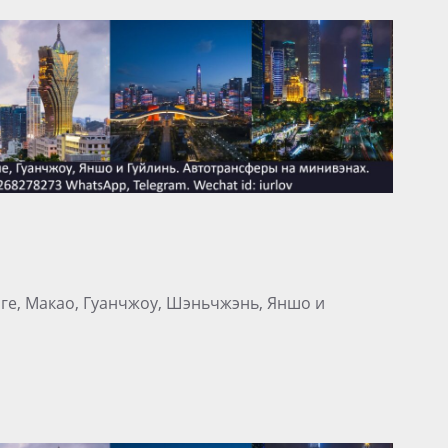
нге, Макао, Гуанчжоу, Шэньчжэнь, Яншо и