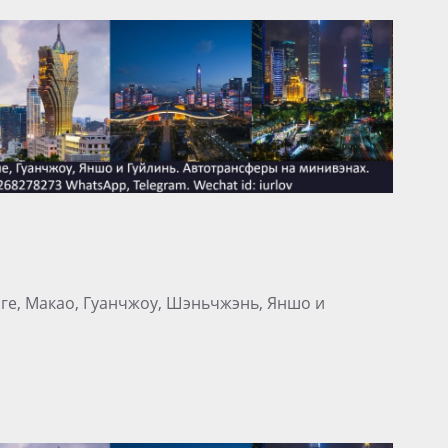
нге, Макао, Гуанчжоу, Шэньчжэнь, Яншо и