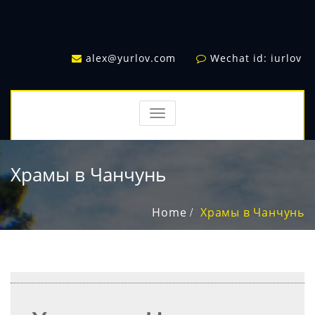
alex@yurlov.com
Wechat id: iurlov
TOGGLE
NAVIGATION
Храмы в Чанчунь
Home
Храмы в Чанчунь