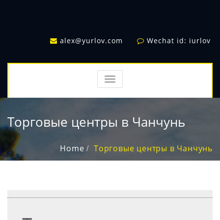
alex@yurlov.com
Wechat id: iurlov
TOGGLE
NAVIGATION
Торговые центры в Чанчунь
Home
Торговые центры в Чанчунь